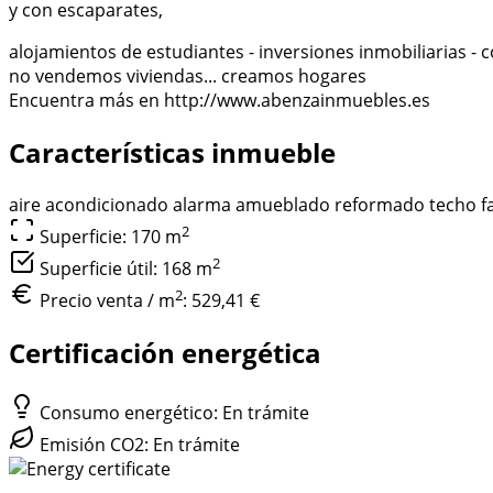
y con escaparates,
alojamientos de estudiantes - inversiones inmobiliarias 
no vendemos viviendas... creamos hogares
Encuentra más en http://www.abenzainmuebles.es
Características inmueble
aire acondicionado
alarma
amueblado
reformado
techo f
2
Superficie: 170
m
2
Superficie útil: 168
m
2
Precio venta / m
:
529,41 €
Certificación energética
Consumo energético: En trámite
Emisión CO2: En trámite