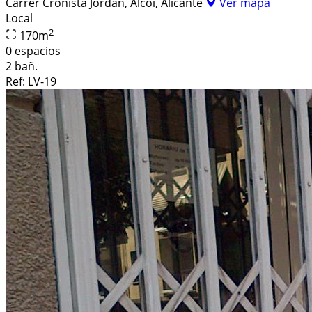
Carrer Cronista Jordán, Alcoi, Alicante
Ver mapa
Local
2
170
m
0 espacios
2 bañ.
Ref:
LV-19