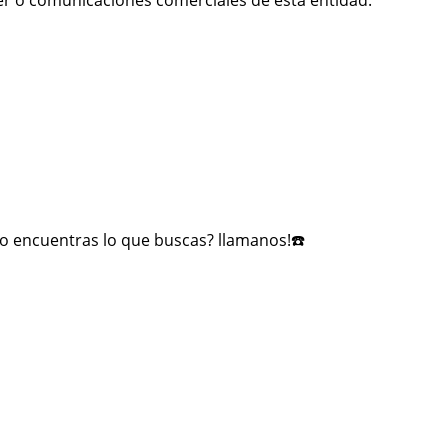
er o comunicaciones comerciales de esta entidad.
no encuentras lo que buscas? llamanos!☎️